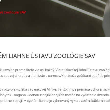
avu zoológie SAV
TÉM LIAHNE ÚSTAVU ZOOLÓGIE SAV
 svojho premožiteľa vie asi každý. V bratislavskej liahni Ústavu zooló
 spavej choroby a sterilizácia samcov, ktoré sú vypúšťané späť do prír
ov rozvoja vidieka v rovníkovej Afrike. Tento hmyz prenáša ochorenia, k
e dobytok - nagana. Jednou z najúčinnejších metód na vyčistenie územi
 nepriamo zapojili – systém liahne je vyhrievaný vykurovacími káblami naš