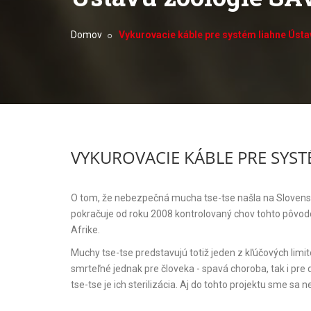
Domov
Vykurovacie káble pre systém liahne Úst
VYKUROVACIE KÁBLE PRE SYS
O tom, že nebezpečná mucha tse-tse našla na Slovensku
pokračuje od roku 2008 kontrolovaný chov tohto pôvodcu
Afrike.
Muchy tse-tse predstavujú totiž jeden z kľúčových limit
smrteľné jednak pre človeka - spavá choroba, tak i pr
tse-tse je ich sterilizácia. Aj do tohto projektu sme sa