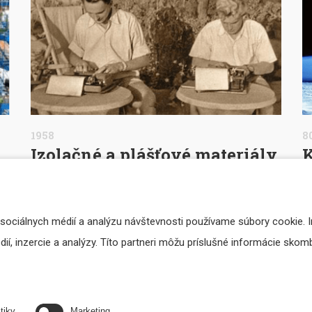
1958
80
Izolačné a plášťové materiály
K
do extrémnych klimatických
n
podmienok
Me
 sociálnych médií a analýzu návštevnosti používame súbory cookie. 
st
Dlhodobá životnosť v extrémnych klimatických
í, inzercie a analýzy. Títo partneri môžu príslušné informácie skombi
Št
podmienkach našich izolačných a plášťových materiálov
bola testovaná počas expedície známych cestovateľov
Čí
Zigmunda a Hanzelku.
tiky
Marketing