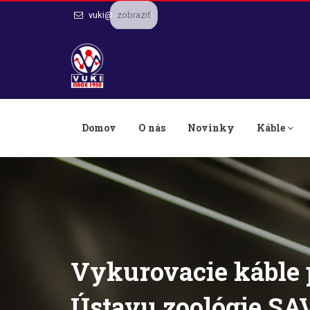
zobraziť
vuki@
Domov
O nás
Novinky
Káble
Vykurovacie káble 
Ústavu zoológie SA