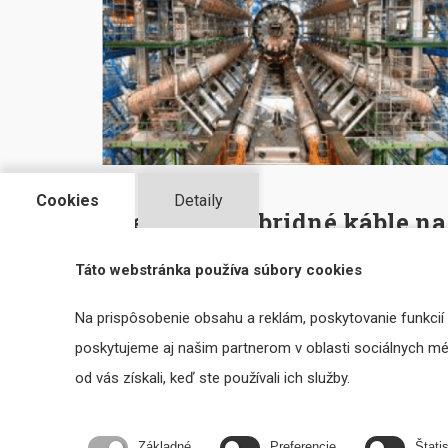
1995
Cookies
Detaily
Špeciálne hybridné káble na
prenos signálu a dát (CERN)
Táto webstránka používa súbory cookies
Súčasťou najväčšieho urýchľovača LHC vyvinutého v
Na prispôsobenie obsahu a reklám, poskytovanie funkcií
CERN-e bol aj robotický systém firmy ZTS VVÚ Košice
poskytujeme aj našim partnerom v oblasti sociálnych médi
a.s., obsahujúci naše špeciálne hybridné káble.
od vás získali, keď ste používali ich služby.
Čítať viac
Základné
Preferencie
Štatis