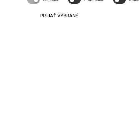
PRIJAŤ VYBRANÉ
Hľadáte špeciálne riešenie? 
VUKI a.s.
Pri majeri 1
831 07 Bratislava 36
Slovenská republika