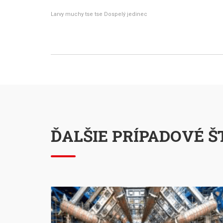
Larvy muchy tse tse
Dospelý jedinec
ĎALŠIE PRÍPADOVÉ Š