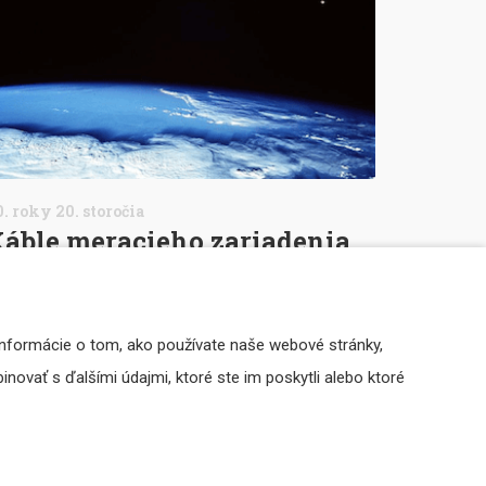
. roky 20. storočia
áble meracieho zariadenia
a stanici Mir
racie zariadenia s našimi káblami boli súčasťou
Informácie o tom, ako používate naše webové stránky,
anice Mir v rámci slovenského experimentu pri misii
novať s ďalšími údajmi, ktoré ste im poskytli alebo ktoré
efánik počas letu kozmonauta Ivana Bellu.
tať viac