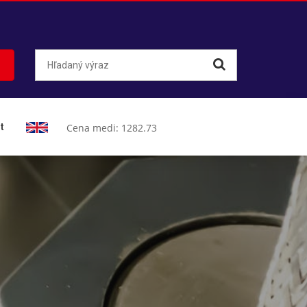
t
Cena medi: 1282.73