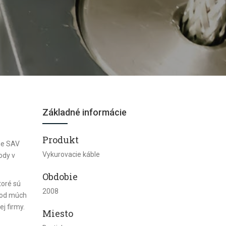
Základné informácie
Produkt
gie SAV
Vykurovacie káble
ody v
Obdobie
toré sú
2008
a od múch
ej firmy.
Miesto