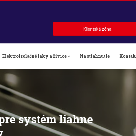
Klientská zóna
Elektroizolačné laky a živice
Na stiahnutie
Kontak
pre systém liahne
V