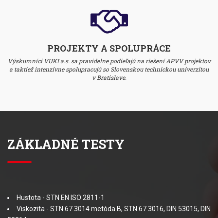
PROJEKTY A SPOLUPRÁCE
Výskumníci VUKI a.s. sa pravidelne podieľajú na riešení APVV projektov
a taktiež intenzívne spolupracujú so Slovenskou technickou univerzitou
v Bratislave.
ZÁKLADNÉ TESTY
Hustota - STN EN ISO 2811-1
Viskozita - STN 67 3014 metóda B, STN 67 3016, DIN 53015, DIN