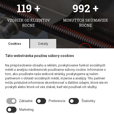
120
1,000
+
+
VZORIEK OD KLIENTOV
MINUTÝCH SKÚMAVIEK
ROČNE
ROČNE
Cookies
Detaily
Táto webstránka používa súbory cookies
50
35
+
+
Na prispôsobenie obsahu a reklám, poskytovanie funkcií sociálnych
médií a analýzu návštevnosti používame súbory cookie. Informácie o
tom, ako používate naše webové stránky, poskytujeme aj našim
PUBLIKOVANÝCH
ÚČASTÍ NA
partnerom v oblasti sociálnych médií, inzercie a analýzy. Títo partneri
môžu príslušné informácie skombinovať s ďalšími údajmi, ktoré ste im
ČLÁNKOV
KONFERENCIÁCH
poskytli alebo ktoré od vás získali, keď ste používali ich služby.
Základné
Preferencie
Štatistiky
Marketing