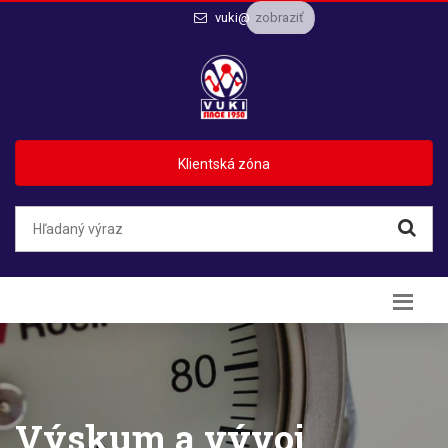
zobraziť
vuki@
Klientská zóna
Výskum a vývoj