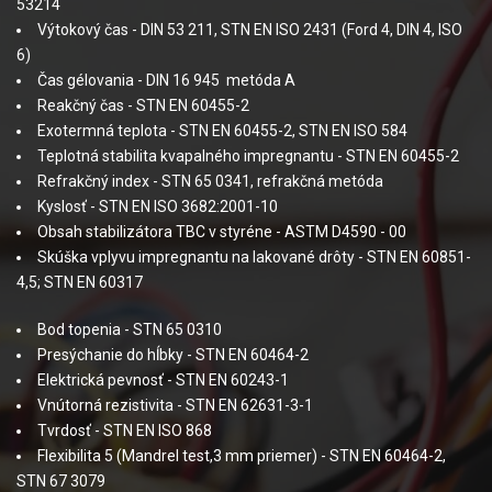
53214
Výtokový čas - DIN 53 211, STN EN ISO 2431 (Ford 4, DIN 4, ISO
6)
Čas gélovania - DIN 16 945 metóda A
Reakčný čas - STN EN 60455-2
Exotermná teplota - STN EN 60455-2, STN EN ISO 584
Teplotná stabilita kvapalného impregnantu - STN EN 60455-2
Refrakčný index - STN 65 0341, refrakčná metóda
Kyslosť - STN EN ISO 3682:2001-10
Obsah stabilizátora TBC v styréne - ASTM D4590 - 00
Skúška vplyvu impregnantu na lakované drôty - STN EN 60851-
4,5; STN EN 60317
Bod topenia - STN 65 0310
Presýchanie do hĺbky - STN EN 60464-2
Elektrická pevnosť - STN EN 60243-1
Vnútorná rezistivita - STN EN 62631-3-1
Tvrdosť - STN EN ISO 868
Flexibilita 5 (Mandrel test,3 mm priemer) - STN EN 60464-2,
STN 67 3079