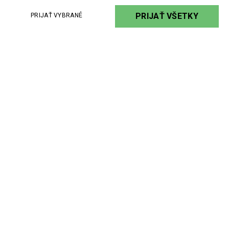
Odborná publikačná činnosť
PRIJAŤ VŠETKY
PRIJAŤ VYBRANÉ
Viac
EKOLÓGIA
Záleží nám na kvalite nášho a vášho života. Zlepšujeme naše aj
vaše pracovné podmienky.
Budúcnosť v chémii nám nie je ľahostajná. Základný smer pri vývoji
a výrobe našich produktov určujú naši existujúci a potenciálni
zákazníci. Odporúčame im tie najlepšie riešenia.
Styrénové a rospúšťadlové impregnaty vs.
nízkoemisné impregnanty