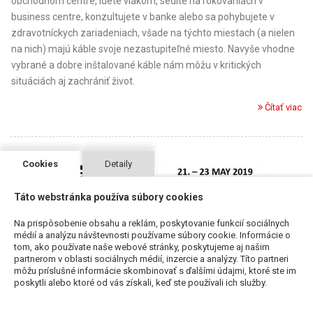
obchodnom centre, idete vlakom, sedíte na rokovaniach v
business centre, konzultujete v banke alebo sa pohybujete v
zdravotníckych zariadeniach, všade na týchto miestach (a nielen
na nich) majú káble svoje nezastupiteľné miesto. Navyše vhodne
vybrané a dobre inštalované káble nám môžu v kritických
situáciách aj zachrániť život.
Čítať viac
Cookies
Detaily
Táto webstránka používa súbory cookies
Na prispôsobenie obsahu a reklám, poskytovanie funkcií sociálnych
médií a analýzu návštevnosti používame súbory cookie. Informácie o
tom, ako používate naše webové stránky, poskytujeme aj našim
partnerom v oblasti sociálnych médií, inzercie a analýzy. Títo partneri
môžu príslušné informácie skombinovať s ďalšími údajmi, ktoré ste im
poskytli alebo ktoré od vás získali, keď ste používali ich služby.