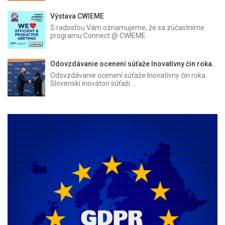
Výstava CWIEME
S radosťou Vám oznamujeme, že sa zúčastníme
programu Connect @ CWIEME
Odovzdávanie ocenení súťaže Inovatívny čin roka.
Odovzdávanie ocenení súťaže Inovatívny čin roka.
Slovenskí inovátori súťaži ...