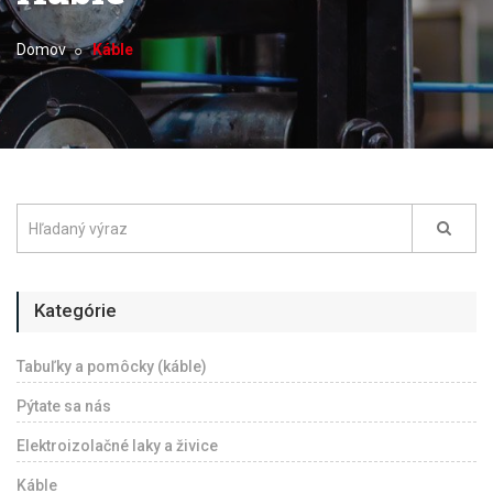
Domov
Káble
Kategórie
Tabuľky a pomôcky (káble)
Pýtate sa nás
Elektroizolačné laky a živice
Káble