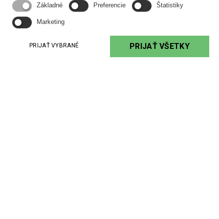
Základné
Preferencie
Štatistiky
Marketing
PRIJAŤ VŠETKY
PRIJAŤ VYBRANÉ
CWIEME 2019
Uverejnil
VUKI a.s. |
15.05.2019
Čítať viac