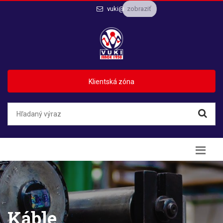
zobraziť
vuki@
Klientská zóna
Káble